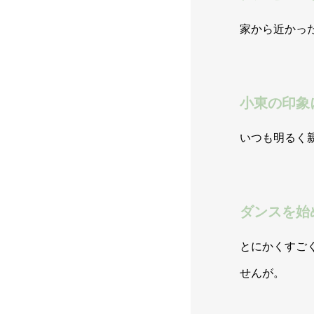
家から近かっ
小東の印象
POLICY
いつも明るく
教室のポリシー
ダンスを始
ABOUT
とにかくすご
ジャズ・ダンスと
ピラティスとは？
せんが。