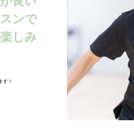
が良い
ッスンで
が楽しみ
。
ます！