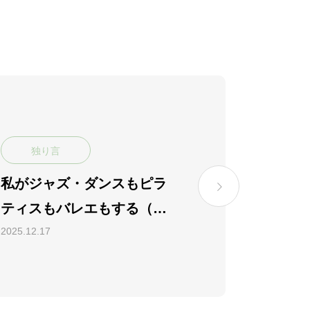
独り言
私がジャズ・ダンスもピラ
ティスもバレエもする（教
える）理由
2025.12.17