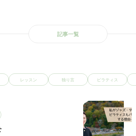
記事一覧
レッスン
独り言
ピラティス
せ