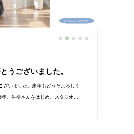
独り言
私が
りがとうございました。
エも
ございました。来年もどうぞよろしく
私はジャ
25年、生徒さんをはじめ、スタジオに
少しお休
おかげで、とても楽しく有意義な1年
♪こんな
中途半端