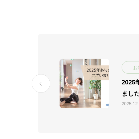
お
202
せ
まし
2025.12