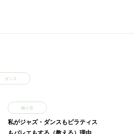
ダンス
独り言
私がジャズ・ダンスもピラティス
もバレエもする（教える）理由