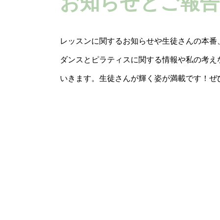
お知らせとご報告
NEW
レッスンに関するお知らせや生徒さんの本番
ダンスとピラティスに関する情報や私の考え
いきます。生徒さんが輝く姿が満載です！ぜ
お知らせ
8月のお知らせ
入します！
7月は暑い中ありがとうございました
動指導士さ
いたします。8月のお知らせは以下3
ゴムのよう
て11日(火)〜13日(木)はお盆中のた
ケットの方は