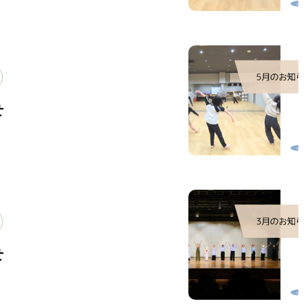
PROFILE
講師紹介
せ
VOICE
は？
生徒様の声
せ
BLOG