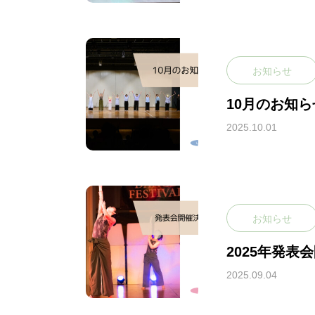
POLICY
お知らせ
教室のポリシー
10月のお知ら
2025.10.01
ABOUT
ジャズ・ダンスと
お知らせ
ピラティスとは？
2025年発表会
2025.09.04
GALLERY