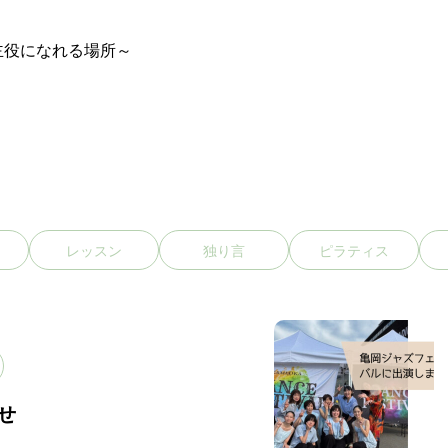
主役になれる場所～
レッスン
独り言
ピラティス
せ