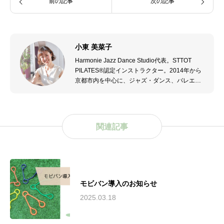
前の記事
次の記事
小東 美菜子
Harmonie Jazz Dance Studio代表。STTOT
PILATES®認定インストラクター。2014年から
京都市内を中心に、ジャズ・ダンス、バレエ、
モダン・ダンスを指導。2021年からピラティス
も指導する。2023年4月亀岡市でHarmonie
Jazz Dance Studio開校。2023年第五回JMM亀
岡ジャズ・ストリート ダンス構成アドバイザ
関連記事
ー。
モビバン導入のお知らせ
2025.03.18