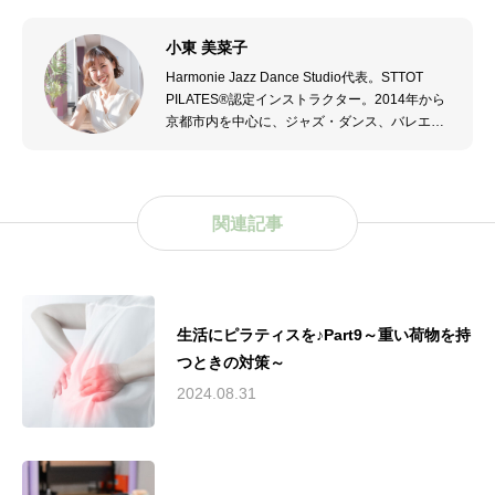
小東 美菜子
Harmonie Jazz Dance Studio代表。STTOT
PILATES®認定インストラクター。2014年から
京都市内を中心に、ジャズ・ダンス、バレエ、
モダン・ダンスを指導。2021年からピラティス
も指導する。2023年4月亀岡市でHarmonie
Jazz Dance Studio開校。2023年第五回JMM亀
岡ジャズ・ストリート ダンス構成アドバイザ
関連記事
ー。
生活にピラティスを♪Part9～重い荷物を持
つときの対策～
2024.08.31