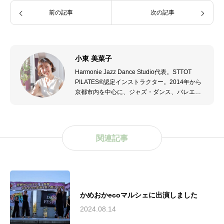
前の記事
次の記事
小東 美菜子
Harmonie Jazz Dance Studio代表。STTOT
PILATES®認定インストラクター。2014年から
京都市内を中心に、ジャズ・ダンス、バレエ、
モダン・ダンスを指導。2021年からピラティス
も指導する。2023年4月亀岡市でHarmonie
Jazz Dance Studio開校。2023年第五回JMM亀
岡ジャズ・ストリート ダンス構成アドバイザ
関連記事
ー。
かめおかecoマルシェに出演しました
2024.08.14