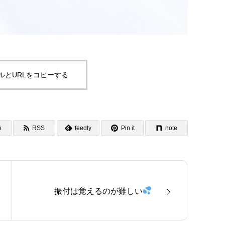
は？
生徒様の声
ルとURLをコピーする
BLOG
ブログ
e
RSS
feedly
Pin it
note
振付は覚えるのが難しい